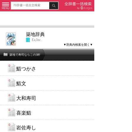
築地辞典
Ea,Inc.
▼辞典内検索を開く▼
築地で寿司ならこの5軒
鮨つかさ
鮨文
大和寿司
喜楽鮨
岩佐寿し