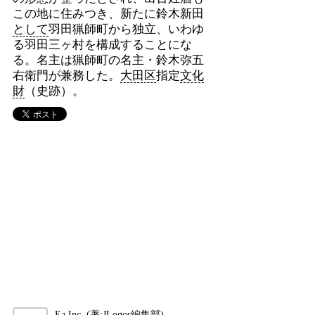
この地に住みつき、新たに鈴木新田
として
羽田猟師町から独立、いわゆ
る羽田三ヶ村を構成することにな
る。名主は猟師町の名主・鈴木弥五
右衛門が兼務した。
大田区
指定
文化
財
（史跡）。
Ea,Inc. (著:JLogos編集部)