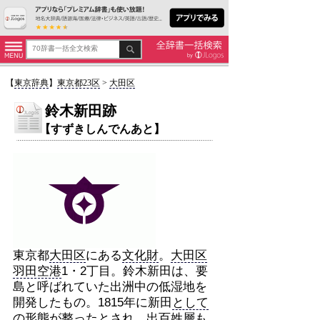
【
東京辞典
】
東京都23区
>
大田区
鈴木新田跡
【すずきしんでんあと】
東京都
大田区
にある
文化財
。
大田区
羽田空港
1・2丁目。鈴木新田は、要
島と呼ばれていた出洲中の低湿地を
開発したもの。1815年に新田
として
の形態が整ったとされ、出百姓層も