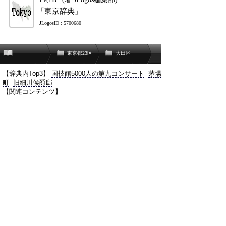
「東京辞典」
JLogosID : 5700680
東京都23区
大田区
【辞典内Top3】
国技館5000人の第九コンサート
茅場
町
旧細川侯爵邸
【関連コンテンツ】