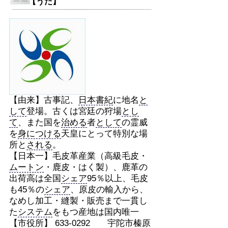
【うだ】
【由来】古事記、
日本書紀
に地名
と
して
登場。古くは宮廷の狩場
とし
て
、また国を
治める
者
として
の霊威
を
身につける
天皇にとって特別な場
所と
される
。
【日本一】毛皮革産業（高級毛皮・
ムートン
・鹿皮・はく製）、鹿革の
出荷高は全国
シェア
95％以上、毛皮
も45％の
シェア
、原皮の輸入から、
なめし加工・縫製・販売まで一貫し
た
システム
をもつ産地は国内唯一
【
市役所
】 633-0292
宇陀市
榛原