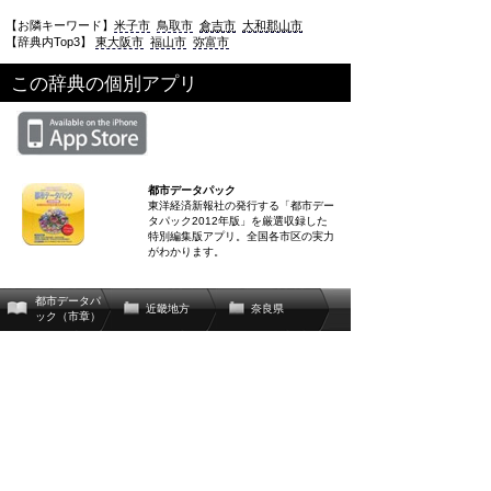
【お隣キーワード】
米子市
鳥取市
倉吉市
大和郡山市
【辞典内Top3】
東大阪市
福山市
弥富市
この辞典の個別アプリ
都市データパック
東洋経済新報社の発行する「都市デー
タパック2012年版」を厳選収録した
特別編集版アプリ。全国各市区の実力
がわかります。
都市データパ
近畿地方
奈良県
ック（市章）