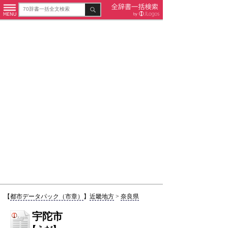
【
都市データパック（市章）
】
近畿地方
>
奈良県
宇陀市