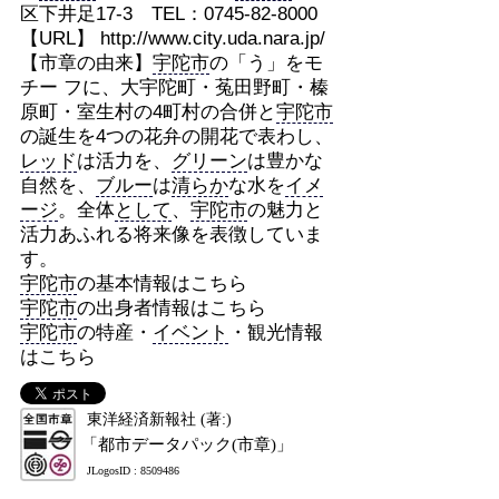
区下井足17-3 TEL：0745-82-8000
【URL】 http://www.city.uda.nara.jp/
【市章の由来】
宇陀市
の「う」をモ
チー フに、大宇陀町・菟田野町・榛
原町・室生村の4町村の合併と
宇陀市
の誕生を4つの花弁の開花で表わし、
レッド
は活力を、
グリーン
は豊かな
自然を、
ブルー
は
清らか
な水を
イメ
ージ
。全体
として
、
宇陀市
の魅力と
活力あふれる将来像を表徴していま
す。
宇陀市
の基本情報はこちら
宇陀市
の出身者情報はこちら
宇陀市
の特産・
イベント
・観光情報
はこちら
東洋経済新報社 (著:)
「都市データパック(市章)」
JLogosID : 8509486