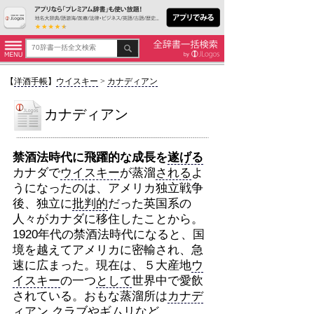
【
洋酒手帳
】
ウイスキー
>
カナディアン
カナディアン
禁酒法時代に飛躍的な成長を
遂げる
カナダで
ウイスキー
が蒸溜
される
よ
うになったのは、アメリカ独立戦争
後、独立に
批判的
だった英国系の
人々がカナダに移住したことから。
1920年代の禁酒法時代になると、国
境を越えてアメリカに密輸され、急
速に広まった。現在は、５大産地
ウ
イスキー
の一つ
として
世界中で愛飲
されている。おもな蒸溜所は
カナデ
ィアン
クラブ
やギムリなど。