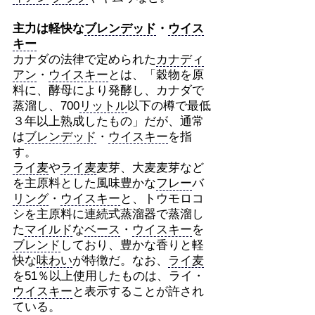
主力は軽快な
ブレンデッド
・
ウイス
キー
カナダの法律で定められた
カナディ
アン
・
ウイスキー
とは、「穀物を原
料に、酵母により発酵し、カナダで
蒸溜し、700
リットル
以下の樽で最低
３年以上熟成したもの」だが、通常
は
ブレンデッド
・
ウイスキー
を指
す。
ライ麦
や
ライ麦
麦芽、大麦麦芽など
を主原料とした風味豊かな
フレー
バ
リング
・
ウイスキー
と、トウモロコ
シを主原料に連続式蒸溜器で蒸溜し
た
マイルド
な
ベース
・
ウイスキー
を
ブレンド
しており、豊かな香りと軽
快な
味わい
が特徴だ。なお、
ライ麦
を51％以上使用したものは、ライ・
ウイスキー
と表示することが許され
ている。