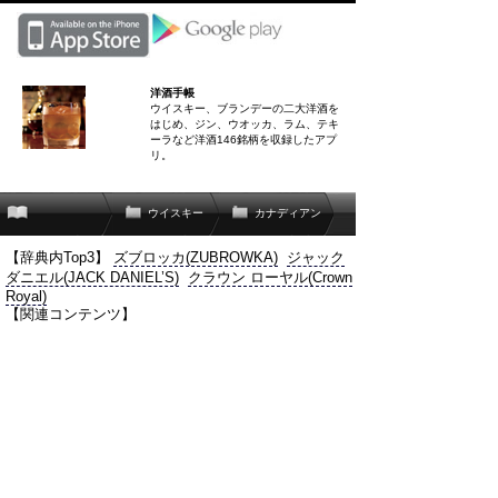
洋酒手帳
ウイスキー、ブランデーの二大洋酒を
はじめ、ジン、ウオッカ、ラム、テキ
ーラなど洋酒146銘柄を収録したアプ
リ。
ウイスキー
カナディアン
【辞典内Top3】
ズブロッカ(ZUBROWKA)
ジャック
ダニエル(JACK DANIEL’S)
クラウン ローヤル(Crown
Royal)
【関連コンテンツ】