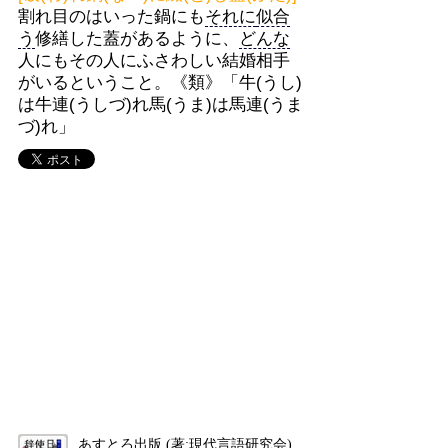
割れ目のはいった鍋にも
それに
似合
う
修繕した蓋があるように、
どんな
人にもその人にふさわしい結婚相手
がいるということ。《類》「牛(うし)
は牛連(うしづ)れ馬(うま)は馬連(うま
づ)れ」
あすとろ出版 (著:現代言語研究会)