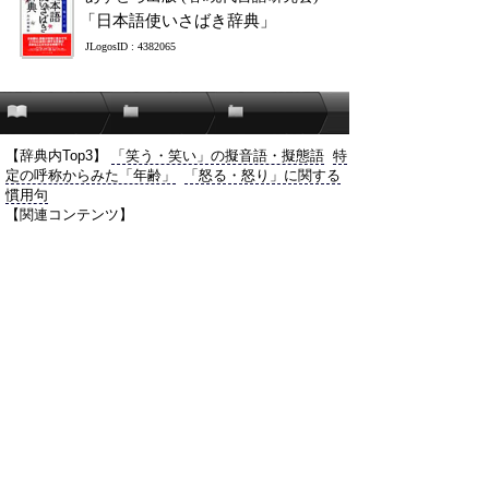
「日本語使いさばき辞典」
JLogosID : 4382065
【辞典内Top3】
「笑う・笑い」の擬音語・擬態語
特
定の呼称からみた「年齢」
「怒る・怒り」に関する
慣用句
【関連コンテンツ】