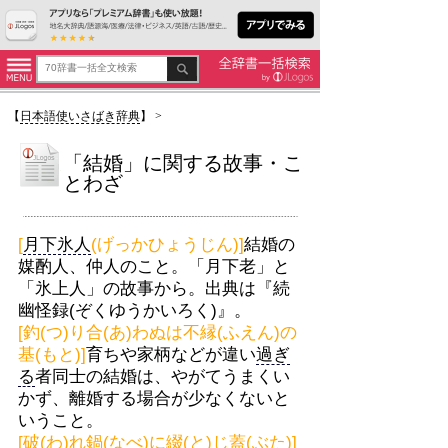
【
日本語使いさばき辞典
】
>
「結婚」に関する故事・こ
とわざ
[
月下氷人
(げっかひょうじん)]
結婚の
媒酌人、仲人のこと。「月下老」と
「氷上人」の故事から。出典は『続
幽怪録(ぞくゆうかいろく)』。
[釣(つ)り合(あ)わぬは不縁(ふえん)の
基(もと)]
育ちや家柄などが違い
過ぎ
る
者同士の結婚は、やがてうまくい
かず、離婚する場合が少なくないと
いうこと。
[破(わ)れ鍋(なべ)に綴(と)じ蓋(ぶた)]