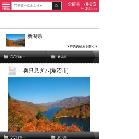
新潟県
▼辞典内検索を開く▼
◯◯日本一
新潟県
奥只見ダム[魚沼市]
◯◯日本一
新潟県