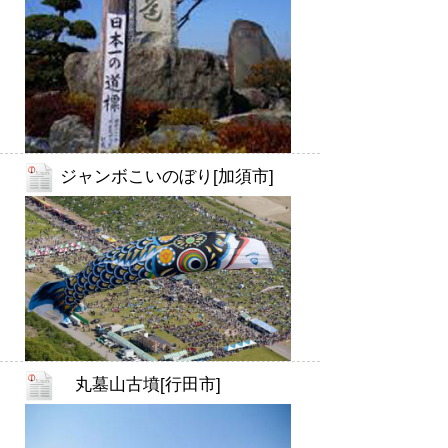
ジャンボこいのぼり[加須市]
丸墓山古墳[行田市]