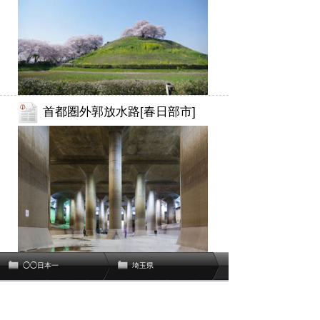
首都圏外郭放水路[春日部市]
◯◯日本一
埼玉県