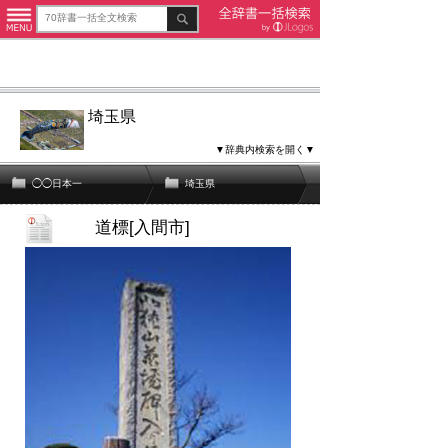
埼玉県
▼辞典内検索を開く▼
◯◯日本一
埼玉県
道標[入間市]