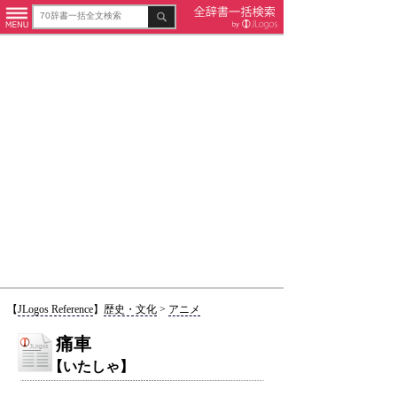
【
JLogos Reference
】
歴史・文化
>
アニメ
痛車
【いたしゃ】