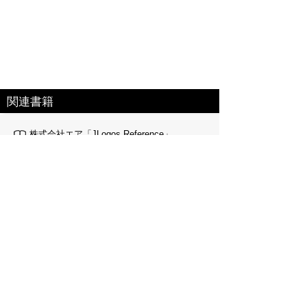
関連書籍
株式会社エア「JLogos Reference」
JLogosPREMIUM(100冊100万円分以上
の辞書・辞典使い放題/広告表示無し)は
各キャリア公式サイトから
NTTdocomo「ｄメニュー」
auポータル「メニューリスト」