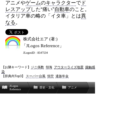
アニメや
ゲーム
の
キャラクター
で
ド
レスアップ
した“痛い”
自動車
のこと。
イタリア車の略の「イタ車」とは
異
なる
。
株式会社エア (著:)
「JLogos Reference」
JLogosID : 8547534
【お隣キーワード】
ジニ係数
領海
アウターライズ地震
接触感
染
【辞典内Top3】
スーパー台風
領空
遺族年金
JLogos
歴史・文化
アニメ
Reference