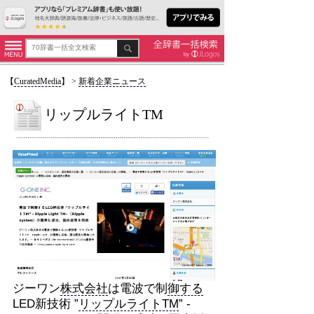
【
CuratedMedia
】
>
新着企業ニュース
リップルライトTM
ジーワン
株式会社
は電波で制
御する
LED新技術 ”
リップルライトTM
” -