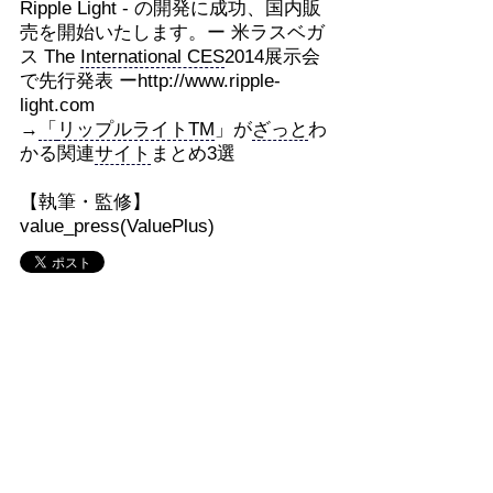
Ripple Light - の開発に成功、国内販
売を開始いたします。ー 米ラスベガ
ス The
International CES
2014展示会
で先行発表 ーhttp://www.ripple-
light.com
→
「
リップルライトTM
」が
ざっと
わ
かる関連
サイト
まとめ3選
【執筆・監修】
value_press(ValuePlus)