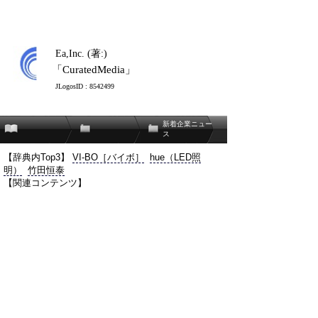
Ea,Inc. (著:)
「CuratedMedia」
JLogosID : 8542499
新着企業ニュー
ス
【辞典内Top3】
VI-BO［バイボ］
hue（LED照
明）
竹田恒泰
【関連コンテンツ】