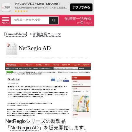
【
CuratedMedia
】
>
新着企業ニュース
NetRegio AD
NetRegio
シリーズ
の新製品
「
NetRegio AD
」を販売開始します。