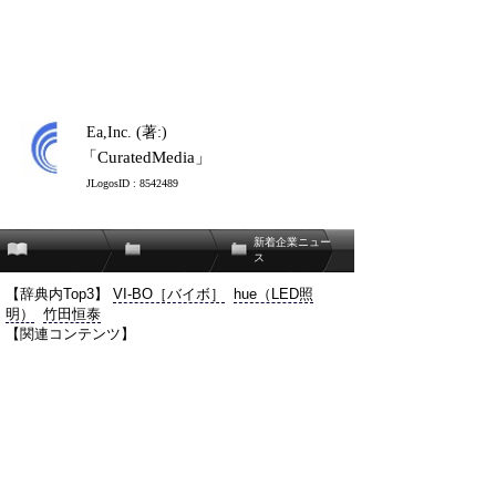
Ea,Inc. (著:)
「CuratedMedia」
JLogosID : 8542489
新着企業ニュー
ス
【辞典内Top3】
VI-BO［バイボ］
hue（LED照
明）
竹田恒泰
【関連コンテンツ】