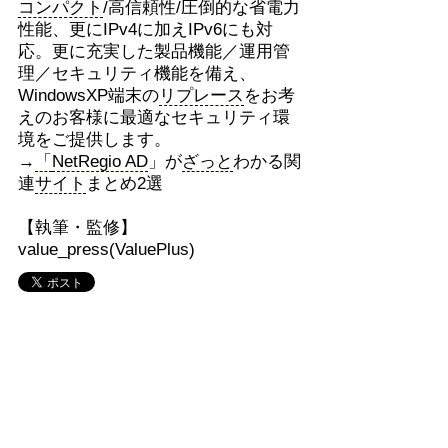
コンパクト
/高信頼性/圧倒的な省電力
性能、更にIPv4に加えIPv6にも対
応。更に充実した製品機能／運用管
理／セキュリティ機能を備え、
WindowsXP端末の
リプレース
をお考
えのお客様に最適なセキュリティ環
境をご提供します。
→
「
NetRegio AD
」が
ざっと
わかる関
連
サイト
まとめ2選
【執筆・監修】
value_press(ValuePlus)