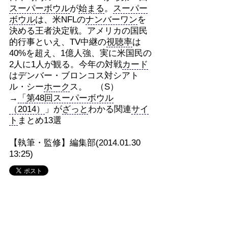
スーパー
ボウル
が
始まる
。
スーパー
ボウル
は、米NFLの
ナンバーワン
を
決める王者決定戦。アメリカの国民
的行事といえ、TV中継の
視聴率
は
40%を超え、1億人強、実に米国民の
2人に1人が観る。今年の対戦
カード
はデンバー・ブロンコス対シアト
ル・シー
ホーク
ス。 （S）
→
「
第48回スーパーボウル
（2014）
」が
ざっと
わかる関連
サイ
ト
まとめ13選
【執筆・監修】編集部(2014.01.30
13:25)