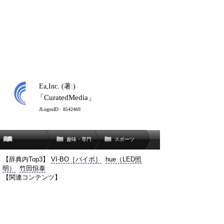
Ea,Inc. (著:)
「CuratedMedia」
JLogosID : 8542469
趣味・専門
スポーツ
【辞典内Top3】
VI-BO［バイボ］
hue（LED照
明）
竹田恒泰
【関連コンテンツ】