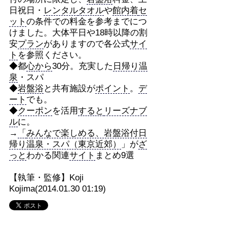
日祝日・
レンタル
タオル
や
館内着
セ
ット
の条件での料金を参考までにつ
けました。大体平日や18時以降の割
安
プラン
がありますので各公式
サイ
ト
を参照ください。
◆都
心から
30分。充実した
日帰り温
泉
・スパ
◆
岩盤浴
と共有施設が
ポイント
。
デ
ート
でも。
◆
クーポン
を活用
すると
リーズナブ
ル
に。
→
「
みんなで楽しめる、岩盤浴付日
帰り温泉・スパ（東京近郊）
」が
ざ
っと
わかる関連
サイト
まとめ9選
【執筆・監修】Koji
Kojima(2014.01.30 01:19)