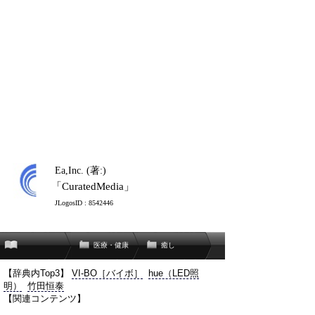
Ea,Inc. (著:)
「CuratedMedia」
JLogosID : 8542446
医療・健康
癒し
【辞典内Top3】
VI-BO［バイボ］
hue（LED照
明）
竹田恒泰
【関連コンテンツ】