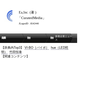
Ea,Inc. (著:)
「CuratedMedia」
JLogosID : 8542440
新着企業ニュー
ス
【辞典内Top3】
VI-BO［バイボ］
hue（LED照
明）
竹田恒泰
【関連コンテンツ】