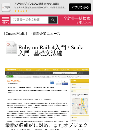
【
CuratedMedia
】
>
新着企業ニュース
Ruby on Rails4入門 / Scala
入門 -基礎文法編-
最新のRails4に対応、また
オブジェク