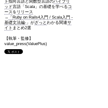
ト
指向言語と関数型言語の
ハイブリ
ッド
言語「Scala」の基礎を学べる
コ
ース
を
リリース
→
「
Ruby on Rails4入門 / Scala入門 -
基礎文法編-
」が
ざっと
わかる関連
サ
イト
まとめ2選
【執筆・監修】
value_press(ValuePlus)