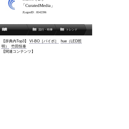
「CuratedMedia」
JLogosID : 8542396
流行・時事
トレンド
【辞典内Top3】
VI-BO［バイボ］
hue（LED照
明）
竹田恒泰
【関連コンテンツ】