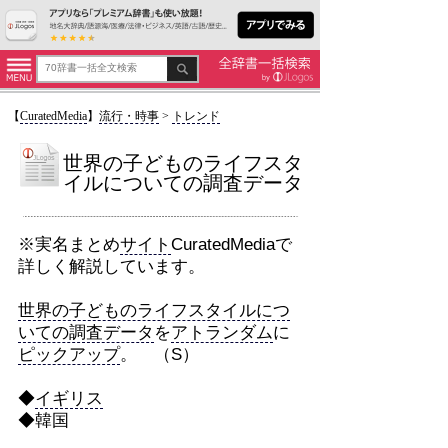
【
CuratedMedia
】
流行・時事
>
トレンド
世界の子どものライフスタ
イルについての調査データ
※実名まとめ
サイト
CuratedMediaで
詳しく解説しています。
世界の子どものライフスタイルにつ
いての調査データ
を
アトランダム
に
ピックアップ
。 （S）
◆
イギリス
◆韓国