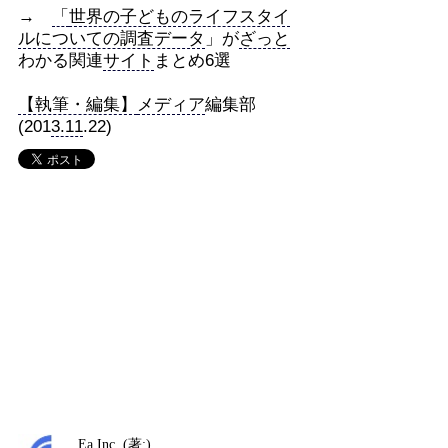
→
「
世界の子どものライフスタイ
ルについての調査データ
」が
ざっと
わかる関連
サイト
まとめ6選
【執筆・編集】
メディア
編集部
(201
3.11
.22)
Ea,Inc. (著:)