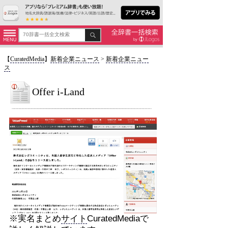
【
CuratedMedia
】
新着企業ニュース
>
新着企業ニュー
ス
Offer i-Land
※実名まとめ
サイト
CuratedMediaで