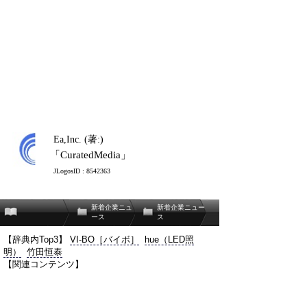
Ea,Inc. (著:)
「CuratedMedia」
JLogosID : 8542363
新着企業ニュ
新着企業ニュー
ース
ス
【辞典内Top3】
VI-BO［バイボ］
hue（LED照
明）
竹田恒泰
【関連コンテンツ】