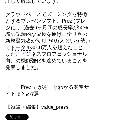
詳しく解説しています。
クラウド
ベース
でズーミングを特徴
とするプレゼン
ソフト
、
Prezi
(プレ
ジ)は、 過去6ヶ月間の成長率が50%
増の記録的な成長を遂げ、全世界の
新規登録者が毎月150万人という勢い
で
トータル
3000万人を超えたこと、
また、
ビジネス
プロフェッショナル
向けの機能強化を進めていることを
発表しました。
→
「
Prezi
」が
ざっと
わかる関連
サ
イト
まとめ7選
【執筆・編集】value_press