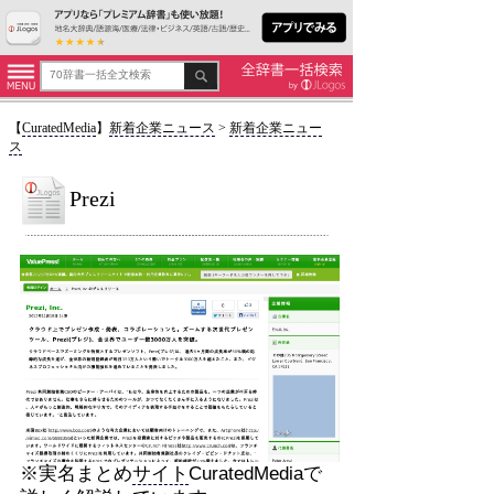
【
CuratedMedia
】
新着企業ニュース
>
新着企業ニュー
ス
Prezi
※実名まとめ
サイト
CuratedMediaで