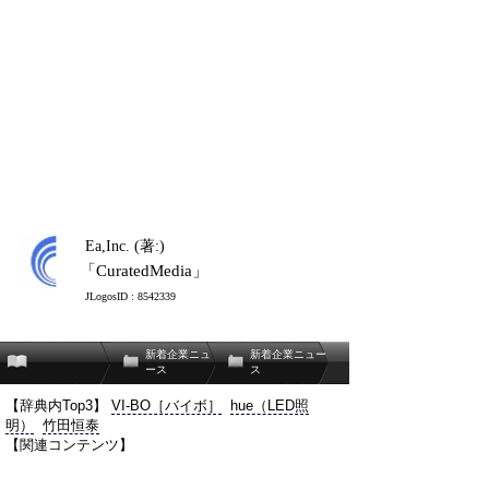
Ea,Inc. (著:)
「CuratedMedia」
JLogosID : 8542339
新着企業ニュ
新着企業ニュー
ース
ス
【辞典内Top3】
VI-BO［バイボ］
hue（LED照
明）
竹田恒泰
【関連コンテンツ】