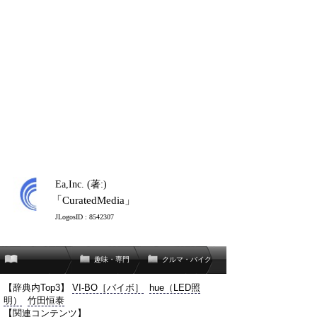
Ea,Inc. (著:)
「CuratedMedia」
JLogosID : 8542307
趣味・専門
クルマ・バイク
【辞典内Top3】
VI-BO［バイボ］
hue（LED照
明）
竹田恒泰
【関連コンテンツ】