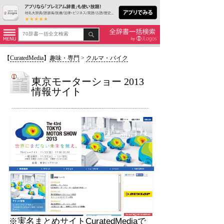
【
CuratedMedia
】
趣味・専門
>
クルマ・バイク
東京モーターショー 2013
情報サイト
※実名まとめ
サイト
CuratedMediaで