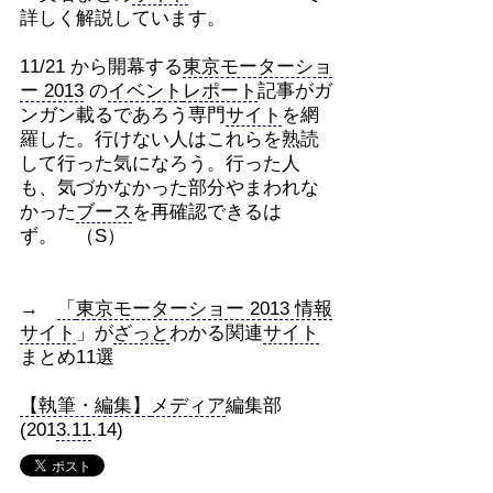
詳しく解説しています。
11/21 から開幕する
東京モーターショ
ー 2013
の
イベント
レポート
記事がガ
ンガン載るであろう専門
サイト
を網
羅した。行けない人はこれらを熟読
して行った気になろう。行った人
も、気づかなかった部分やまわれな
かった
ブース
を再確認できるは
ず。 （S）
→
「
東京モーターショー 2013 情報
サイト
」が
ざっと
わかる関連
サイト
まとめ11選
【執筆・編集】
メディア
編集部
(201
3.11
.14)