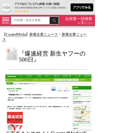
【
CuratedMedia
】
新着企業ニュース
>
新着企業ニュー
ス
『爆速経営 新生ヤフーの
500日』