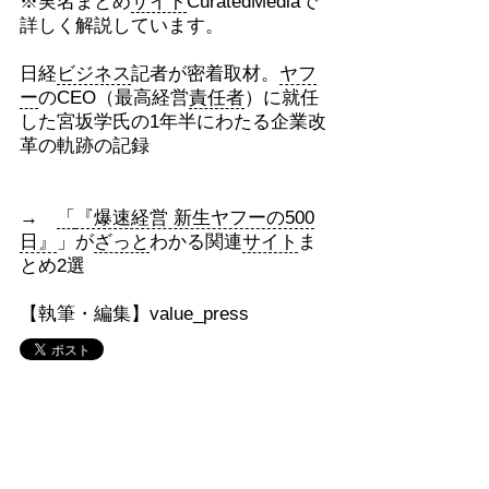
※実名まとめ
サイト
CuratedMediaで
詳しく解説しています。
日経
ビジネス
記者が密着取材。
ヤフ
ー
のCEO（最高経営
責任者
）に就任
した宮坂学氏の1年半にわたる企業改
革の軌跡の記録
→
「
『爆速経営 新生ヤフーの500
日』
」が
ざっと
わかる関連
サイト
ま
とめ2選
【執筆・編集】value_press