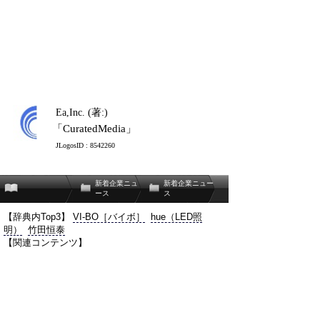
Ea,Inc. (著:)
「CuratedMedia」
JLogosID : 8542260
新着企業ニュ
新着企業ニュー
ース
ス
【辞典内Top3】
VI-BO［バイボ］
hue（LED照
明）
竹田恒泰
【関連コンテンツ】