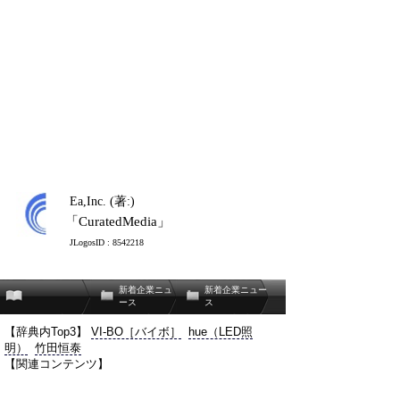
Ea,Inc. (著:)
「CuratedMedia」
JLogosID : 8542218
新着企業ニュ
新着企業ニュー
ース
ス
【辞典内Top3】
VI-BO［バイボ］
hue（LED照
明）
竹田恒泰
【関連コンテンツ】