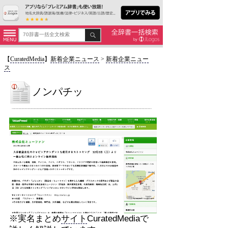
【
CuratedMedia
】
新着企業ニュース
>
新着企業ニュー
ス
ノンパチッ
※実名まとめ
サイト
CuratedMediaで