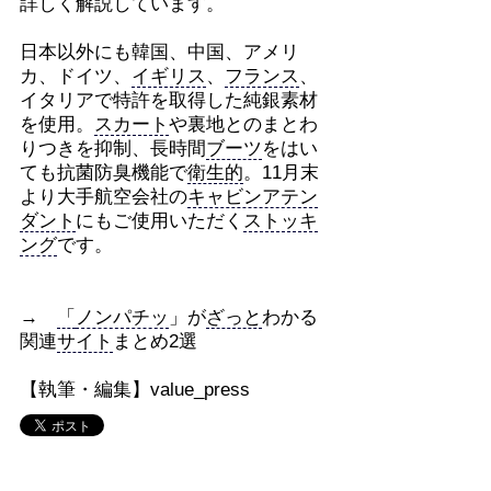
詳しく解説しています。
日本以外にも韓国、中国、アメリ
カ、ドイツ、
イギリス
、
フランス
、
イタリアで特許を取得した純銀素材
を使用。
スカート
や裏地とのまとわ
りつきを抑制、長時間
ブーツ
をはい
ても抗菌防臭機能で
衛生的
。11月末
より大手航空会社の
キャビンアテン
ダント
にもご使用いただく
ストッキ
ング
です。
→
「
ノンパチッ
」が
ざっと
わかる
関連
サイト
まとめ2選
【執筆・編集】value_press