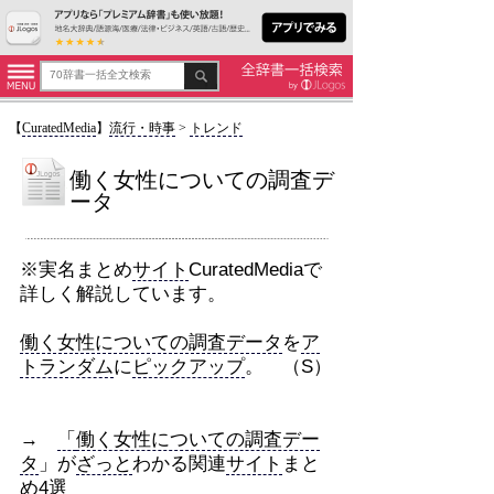
【
CuratedMedia
】
流行・時事
>
トレンド
働く女性についての調査デ
ータ
※実名まとめ
サイト
CuratedMediaで
詳しく解説しています。
働く女性についての調査データ
を
ア
トランダム
に
ピックアップ
。 （S）
→
「
働く女性についての調査デー
タ
」が
ざっと
わかる関連
サイト
まと
め4選