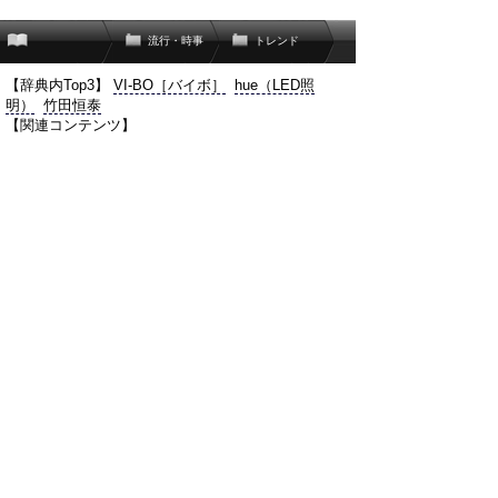
流行・時事
トレンド
【辞典内Top3】
VI-BO［バイボ］
hue（LED照
明）
竹田恒泰
【関連コンテンツ】