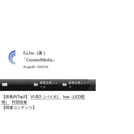
Ea,Inc. (著:)
「CuratedMedia」
JLogosID : 8542126
新着企業ニュ
新着企業ニュー
ース
ス
【辞典内Top3】
VI-BO［バイボ］
hue（LED照
明）
竹田恒泰
【関連コンテンツ】