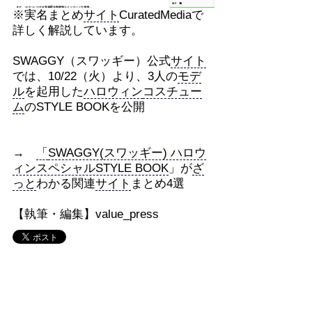
※実名まとめ
サイト
CuratedMediaで
詳しく解説しています。
SWAGGY（スワッギー）公式
サイト
では、10/22（火）より、3人の
モデ
ル
を起用した
ハロウィン
コスチュー
ム
のSTYLE BOOKを公開
→
「
SWAGGY(スワッギー) ハロウ
ィンスペシャルSTYLE BOOK
」が
ざ
っと
わかる関連
サイト
まとめ4選
【執筆・編集】value_press