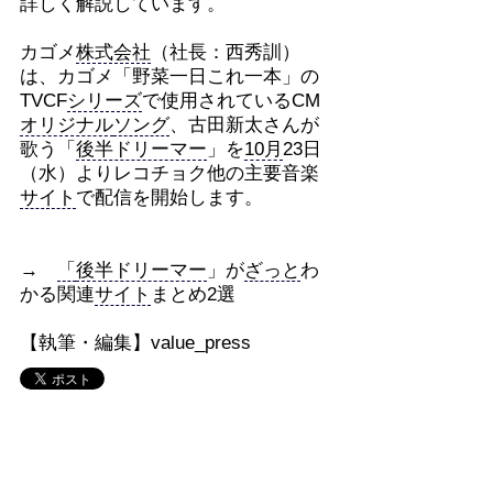
詳しく解説しています。
カゴメ
株式会社
（社長：西秀訓）
は、カゴメ「野菜一日これ一本」の
TVCF
シリーズ
で使用されているCM
オリジナル
ソング
、古田新太さんが
歌う「
後半ドリーマー
」を
10月
23日
（水）よりレコチョク他の主要音楽
サイト
で配信を開始します。
→
「
後半ドリーマー
」が
ざっと
わ
かる関連
サイト
まとめ2選
【執筆・編集】value_press