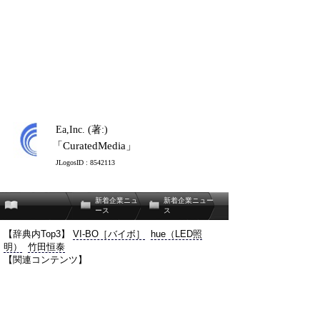
Ea,Inc. (著:)
「CuratedMedia」
JLogosID : 8542113
新着企業ニュ
新着企業ニュー
ース
ス
【辞典内Top3】
VI-BO［バイボ］
hue（LED照
明）
竹田恒泰
【関連コンテンツ】