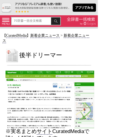
【
CuratedMedia
】
新着企業ニュース
>
新着企業ニュー
ス
後半ドリーマー
※実名まとめ
サイト
CuratedMediaで