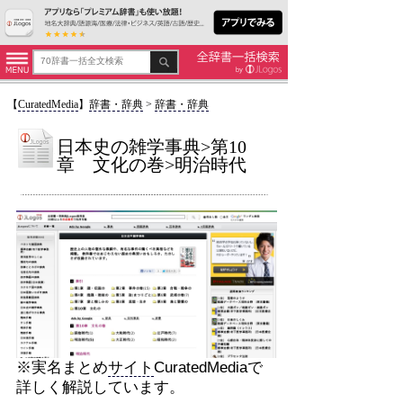
【
CuratedMedia
】
辞書・辞典
>
辞書・辞典
日本史の雑学事典>第10
章 文化の巻>明治時代
※実名まとめ
サイト
CuratedMediaで
詳しく解説しています。