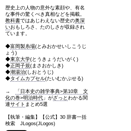
歴史上の人物の意外な素顔や、有名
な事件の驚くべき真相などを掲載。
教科書
ではあじわえない歴史の
奥深
い
おもしろさ、たのしさが収録され
ています。
◆
富岡製糸場
(とみおかせいしこうじ
ょう)
◆
東京大学
(とうきょうだいがく)
◆
正岡子規
(まさおかしき)
◆
潮湯治
(しおとうじ)
◆
タイムカプセル
(たいむかぷせる)
→
「
日本史の雑学事典>第10章 文
化の巻>明治時代
」が
ざっと
わかる関
連
サイト
まとめ5選
【執筆・編集】【公式】30 辞書一括
検索 JLogos(JLogos)