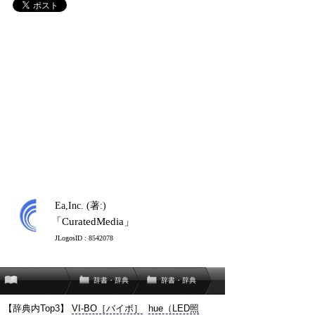
Ea,Inc. (著:)
「CuratedMedia」
JLogosID : 8542078
辞書・辞典
辞書・辞典
【辞典内Top3】
VI-BO［バイボ］
hue（LED照