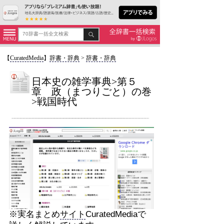
【
CuratedMedia
】
辞書・辞典
>
辞書・辞典
日本史の雑学事典>第５
章 政（まつりごと）の巻
>戦国時代
※実名まとめ
サイト
CuratedMediaで