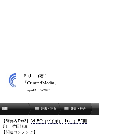
Ea,Inc. (著:)
「CuratedMedia」
JLogosID : 8542067
辞書・辞典
辞書・辞典
【辞典内Top3】
VI-BO［バイボ］
hue（LED照
明）
竹田恒泰
【関連コンテンツ】