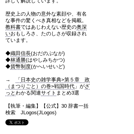
詳しく解説しています。
歴史上の人物の意外な素顔や、有名
な事件の驚くべき真相などを掲載。
教科書
ではあじわえない歴史の
奥深
い
おもしろさ、たのしさが収録され
ています。
◆
織田信長
(おだのぶなが)
◆
林通勝
(はやしみちかつ)
◆
貨幣制度
(かへいせいど)
→
「
日本史の雑学事典>第５章 政
（まつりごと）の巻>戦国時代
」が
ざ
っと
わかる関連
サイト
まとめ3選
【執筆・編集】【公式】30 辞書一括
検索 JLogos(JLogos)