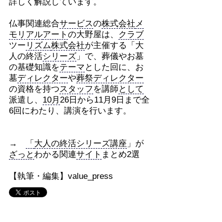
詳しく解説しています。
仏事関連総合
サービス
の
株式会社
メ
モリアル
アート
の大野屋は、
クラブ
ツー
リズム
株式会社
が主催する「大
人の終活
シリーズ
」で、葬儀やお墓
の基礎知識を
テーマ
とした回に、お
墓
ディレクター
や
葬祭ディレクター
の資格を持つ
スタッフ
を講師
として
派遣し、
10月
26日から11月9日まで全
6回にわたり、講演を行います。
→
「
大人の終活シリーズ講座
」が
ざっと
わかる関連
サイト
まとめ2選
【執筆・編集】value_press