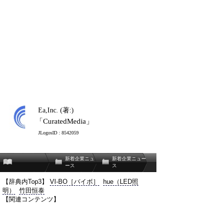
Ea,Inc. (著:)
「CuratedMedia」
JLogosID : 8542059
新着企業ニュ
新着企業ニュー
ース
ス
【辞典内Top3】
VI-BO［バイボ］
hue（LED照
明）
竹田恒泰
【関連コンテンツ】