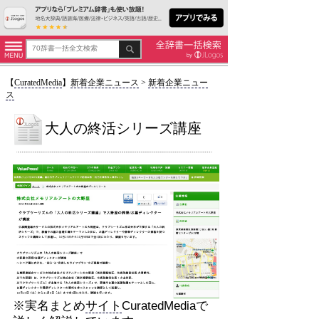
【
CuratedMedia
】
新着企業ニュース
>
新着企業ニュー
ス
大人の終活シリーズ講座
※実名まとめ
サイト
CuratedMediaで