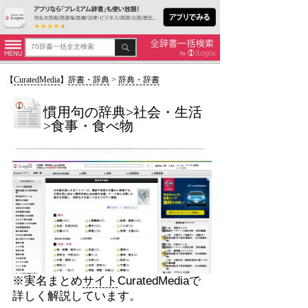
【
CuratedMedia
】
辞書・辞典
>
辞典・辞書
慣用句の辞典>社会・生活
>食事・食べ物
※実名まとめ
サイト
CuratedMediaで
詳しく解説しています。