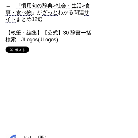
→
「
慣用句の辞典>社会・生活>食
事・食べ物
」が
ざっと
わかる関連
サ
イト
まとめ12選
【執筆・編集】【公式】30 辞書一括
検索 JLogos(JLogos)
Ea,Inc. (著:)