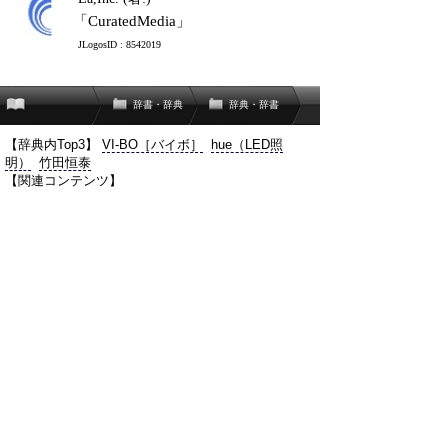
「CuratedMedia」
JLogosID : 8542019
辞書・辞典
辞典・辞書
【辞典内Top3】
VI-BO［バイボ］
hue（LED照
明）
竹田恒泰
【関連コンテンツ】