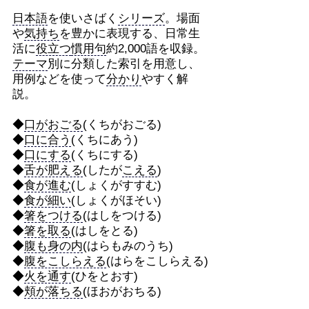
日本語
を使いさばく
シリーズ
。場面
や
気持ち
を豊かに表現する、日常生
活に
役立つ
慣用句
約2,000語を収録。
テーマ
別に分類した索引を用意し、
用例などを使って
分かり
やすく解
説。
◆
口がおごる
(くちがおごる)
◆
口に合う
(くちにあう)
◆
口にする
(くちにする)
◆
舌が肥える
(したが
こえる
)
◆
食が進む
(しょくがすすむ)
◆
食が細い
(しょくがほそい)
◆
箸をつける
(はしをつける)
◆
箸を取る
(はしをとる)
◆
腹も身の内
(はらもみのうち)
◆
腹をこしらえる
(はらをこしらえる)
◆
火を通す
(ひをとおす)
◆
頬が落ちる
(ほおがおちる)