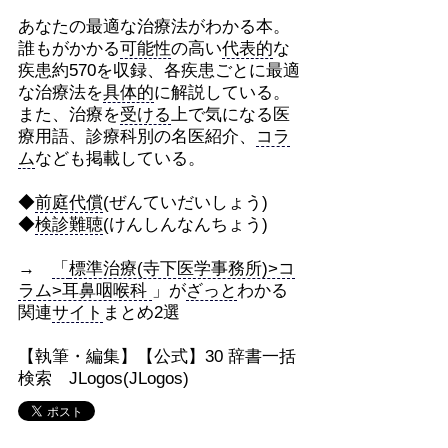
あなたの最適な治療法がわかる本。
誰もがかかる
可能性
の高い
代表的
な
疾患約570を収録、各疾患ごとに最適
な治療法を
具体的
に解説している。
また、治療を
受ける
上で気になる医
療用語、診療科別の名医紹介、
コラ
ム
なども掲載している。
◆
前庭代償
(ぜんていだいしょう)
◆
検診難聴
(けんしんなんちょう)
→
「
標準治療(寺下医学事務所)>コ
ラム>耳鼻咽喉科
」が
ざっと
わかる
関連
サイト
まとめ2選
【執筆・編集】【公式】30 辞書一括
検索 JLogos(JLogos)