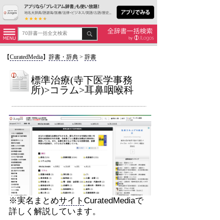
【
CuratedMedia
】
辞書・辞典
>
辞書
標準治療(寺下医学事務
所)>コラム>耳鼻咽喉科
※実名まとめ
サイト
CuratedMediaで
詳しく解説しています。