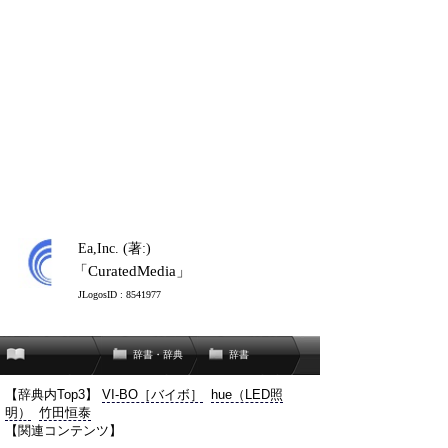
Ea,Inc. (著:)
「CuratedMedia」
JLogosID : 8541977
辞書・辞典
辞書
【辞典内Top3】
VI-BO［バイボ］
hue（LED照
明）
竹田恒泰
【関連コンテンツ】