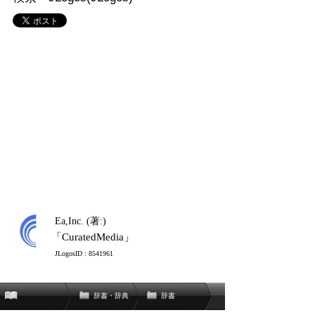
Ea,Inc. (著:)
「CuratedMedia」
JLogosID : 8541961
辞書・辞典
辞書