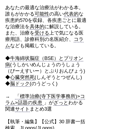
あなたの最適な治療法がわかる本。
誰もがかかる
可能性
の高い
代表的
な
疾患約570を収録、各疾患ごとに最適
な治療法を
具体的
に解説している。
また、治療を
受ける
上で気になる医
療用語、診療科別の名医紹介、
コラ
ム
なども掲載している。
◆
牛海綿状脳症（BSE）とプリオン
病
(うしかいめんじょうのうしょう
（びーえすいー）とぷりおんびょう)
◆
心臓突然死
(しんぞうとつぜんし)
◆
脳ドック
(のうどっく)
→
「
標準治療(寺下医学事務所)>コ
ラム>話題の疾患
」が
ざっと
わかる
関連
サイト
まとめ3選
【執筆・編集】【公式】30 辞書一括
検索 JLogos(JLogos)