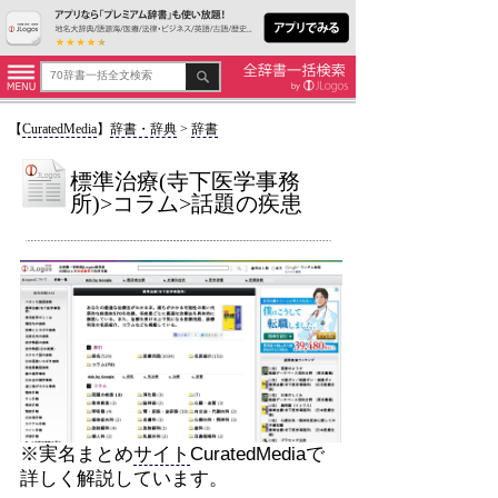
【
CuratedMedia
】
辞書・辞典
>
辞書
標準治療(寺下医学事務
所)>コラム>話題の疾患
※実名まとめ
サイト
CuratedMediaで
詳しく解説しています。