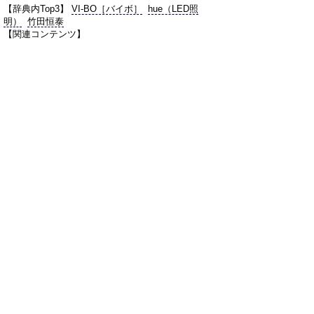
【辞典内Top3】
VI-BO［バイボ］
hue（LED照
明）
竹田恒泰
【関連コンテンツ】