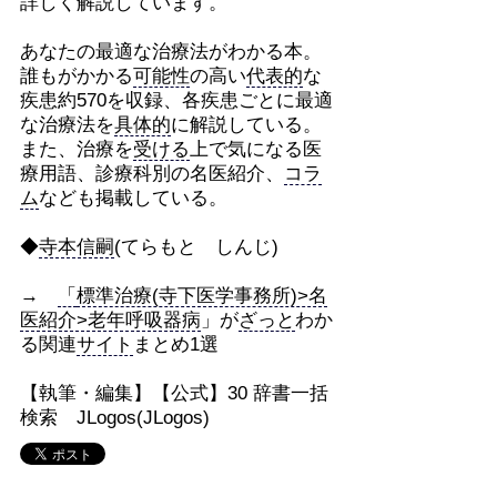
詳しく解説しています。
あなたの最適な治療法がわかる本。
誰もがかかる
可能性
の高い
代表的
な
疾患約570を収録、各疾患ごとに最適
な治療法を
具体的
に解説している。
また、治療を
受ける
上で気になる医
療用語、診療科別の名医紹介、
コラ
ム
なども掲載している。
◆
寺本信嗣
(てらもと しんじ)
→
「
標準治療(寺下医学事務所)>名
医紹介>老年呼吸器病
」が
ざっと
わか
る関連
サイト
まとめ1選
【執筆・編集】【公式】30 辞書一括
検索 JLogos(JLogos)