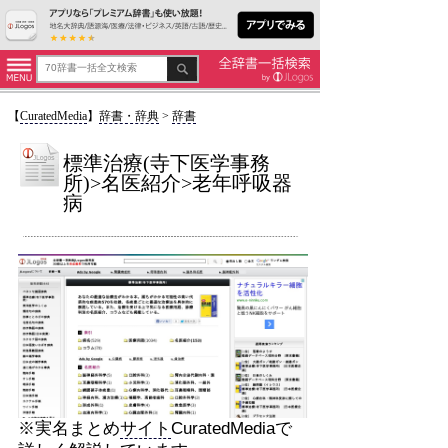
【
CuratedMedia
】
辞書・辞典
>
辞書
標準治療(寺下医学事務
所)>名医紹介>老年呼吸器
病
※実名まとめ
サイト
CuratedMediaで