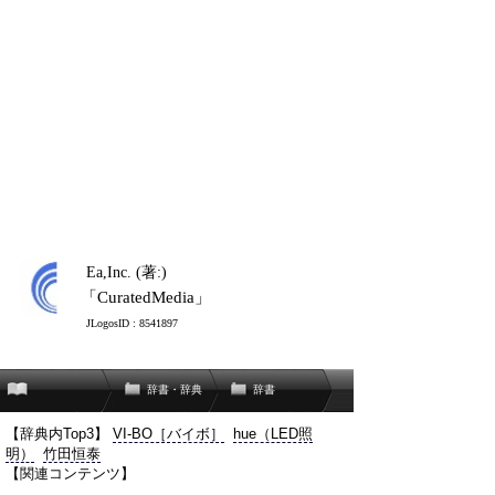
Ea,Inc. (著:)
「CuratedMedia」
JLogosID : 8541897
辞書・辞典
辞書
【辞典内Top3】
VI-BO［バイボ］
hue（LED照
明）
竹田恒泰
【関連コンテンツ】