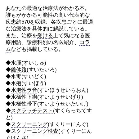
あなたの最適な治療法がわかる本。
誰もがかかる
可能性
の高い
代表的
な
疾患約570を収録、各疾患ごとに最適
な治療法を
具体的
に解説している。
また、治療を
受ける
上で気になる医
療用語、診療科別の名医紹介、
コラ
ム
なども掲載している。
◆水腫(すいしゅ)
◆
錐体路
(すいたいろ)
◆水毒(すいどく)
◆水疱(すいほう)
◆
水泡性ラ音
(すいほうせいらおん)
◆
水様性下痢
(すいようせいげり)
◆
水様性帯下
(すいようせいたいげ)
◆
スクラッチテスト
(すくらっちてす
と)
◆
スクリーニング
(すくりーにんぐ)
◆
スクリーニング検査
(すくりーにん
ぐけんさ)