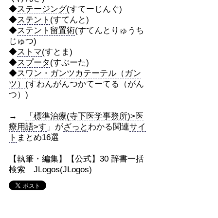
◆
ステージング
(すてーじんぐ)
◆
ステント
(すてんと)
◆
ステント留置術
(すてんとりゅうち
じゅつ)
◆
ストマ
(すとま)
◆
スプータ
(すぷーた)
◆
スワン・ガンツカテーテル（ガン
ツ）
(すわんがんつかてーてる（がん
つ）)
→
「
標準治療(寺下医学事務所)>医
療用語>す
」が
ざっと
わかる関連
サイ
ト
まとめ16選
【執筆・編集】【公式】30 辞書一括
検索 JLogos(JLogos)