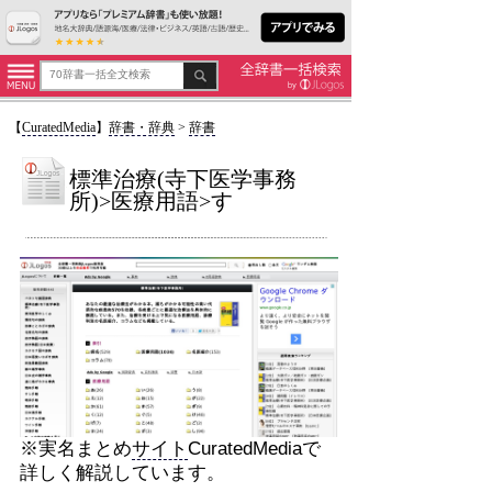
【
CuratedMedia
】
辞書・辞典
>
辞書
標準治療(寺下医学事務
所)>医療用語>す
※実名まとめ
サイト
CuratedMediaで
詳しく解説しています。