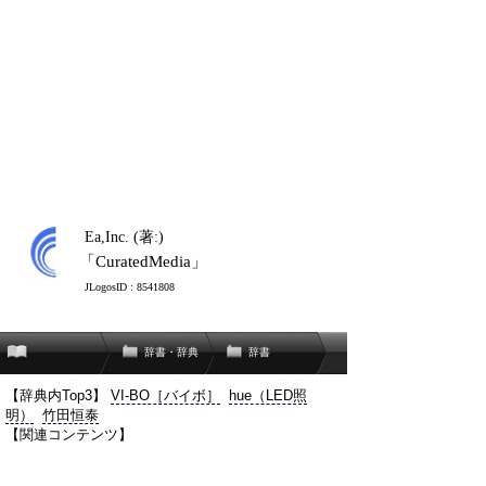
Ea,Inc. (著:)
「CuratedMedia」
JLogosID : 8541808
辞書・辞典
辞書
【辞典内Top3】
VI-BO［バイボ］
hue（LED照
明）
竹田恒泰
【関連コンテンツ】