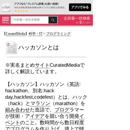
【
CuratedMedia
】
科学・IT
>
プログラミング
ハッカソンとは
※実名まとめ
サイト
CuratedMediaで
詳しく解説しています。
【ハッカソン】ハッカソン（英語:
hackathon、別名:hack
day,hackfest,codefest）とは、ハック
（hack）と
マラソン
（marathon）を
組み合わせ
た造語で、
ブログ
ラマー
が技術・ア
イデア
を競い合う開発
イ
ベント
のこと。数時間から数日程度
で
ブログ
ラムを作り上げ、壇上で聴