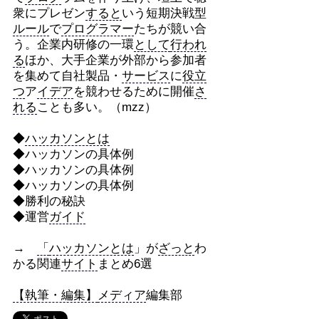
衆にプレゼン
すると
いう短期決戦型
ルール
で
プログラマー
たちが競い合
う。企業内研修の一環
として
行われ
る
ほか、大手企業が外部から参加者
を集めて自社製品・
サービス
に
役立
つ
ア
イデア
を競わせるために開催
さ
れる
ことも多い。（mzz）
◆
ハッカソンとは
◆ハッカソンの具体例
◆ハッカソンの具体例
◆ハッカソンの具体例
◆勝利の秘訣
◆運営
ガイド
→
「
ハッカソンとは
」が
ざっと
わ
かる関連
サイト
まとめ6選
【執筆・編集】
メディア
編集部