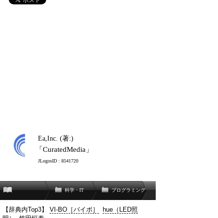
Ea,Inc. (著:)
「CuratedMedia」
JLogosID : 8541720
科学・IT
プログラミング
【辞典内Top3】
VI-BO［バイボ］
hue（LED照