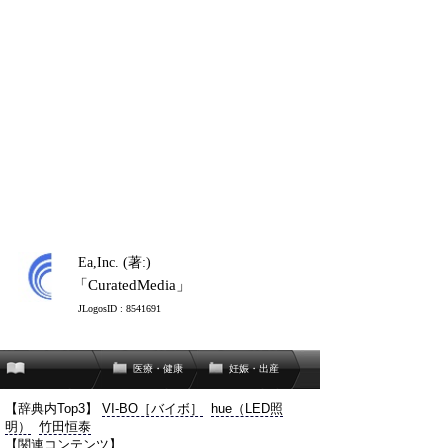
Ea,Inc. (著:)
「CuratedMedia」
JLogosID : 8541691
医療・健康
妊娠・出産
【辞典内Top3】
VI-BO［バイボ］
hue（LED照
明）
竹田恒泰
【関連コンテンツ】