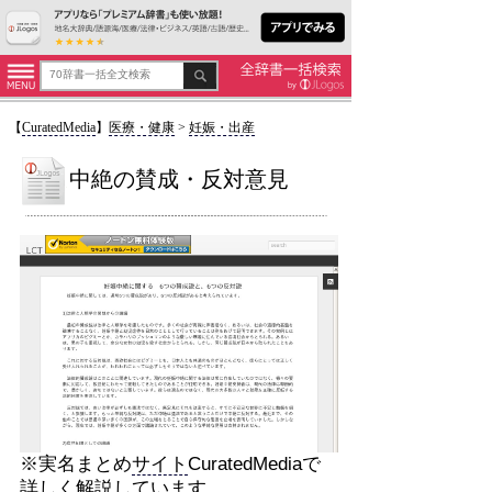
【
CuratedMedia
】
医療・健康
>
妊娠・出産
中絶の賛成・反対意見
※実名まとめ
サイト
CuratedMediaで
詳しく解説しています。