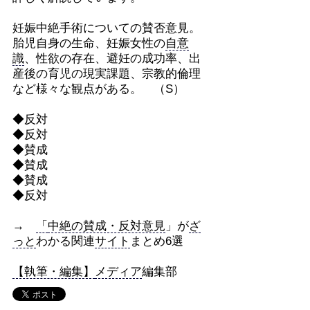
妊娠中絶手術についての賛否意見。
胎児自身の生命、妊娠女性の
自意
識
、性欲の存在、避妊の成功率、出
産後の育児の現実課題、宗教的倫理
など様々な観点がある。 （S）
◆反対
◆反対
◆賛成
◆賛成
◆賛成
◆反対
→
「
中絶の賛成・反対意見
」が
ざ
っと
わかる関連
サイト
まとめ6選
【執筆・編集】
メディア
編集部