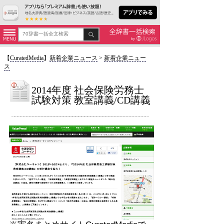
【
CuratedMedia
】
新着企業ニュース
>
新着企業ニュー
ス
2014年度 社会保険労務士
試験対策 教室講義/CD講義