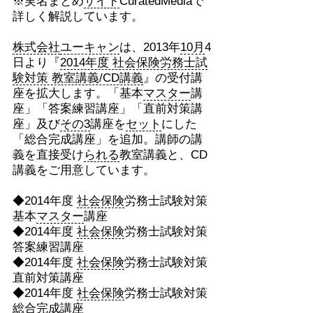
※実名まとめ
サイト
CuratedMediaで
詳しく解説しています。
株式会社
ユーキャン
は、2013年
10月
4
日より『
2014年度 社会保険労務士試
験対策 教室講義/CD講義
』の受付講
座を拡大します。「基本
マスター
講
座」「答案練習講座」「直前対策講
座」及び
その3
講座を
セット
にした
「総合完成講座」を追加。講師の講
義を直接受け
られる
教室講義と、CD
講義をご用意しています。
◆2014年度
社会保険
労務士試験対策
基本
マスター
講座
◆2014年度
社会保険
労務士試験対策
答案練習講座
◆2014年度
社会保険
労務士試験対策
直前対策講座
◆2014年度
社会保険
労務士試験対策
総合完成講座