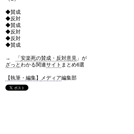
◆賛成
◆反対
◆賛成
◆反対
◆反対
◆賛成
→
「
安楽死の賛成・反対意見
」が
ざっと
わかる関連
サイト
まとめ6選
【執筆・編集】
メディア
編集部