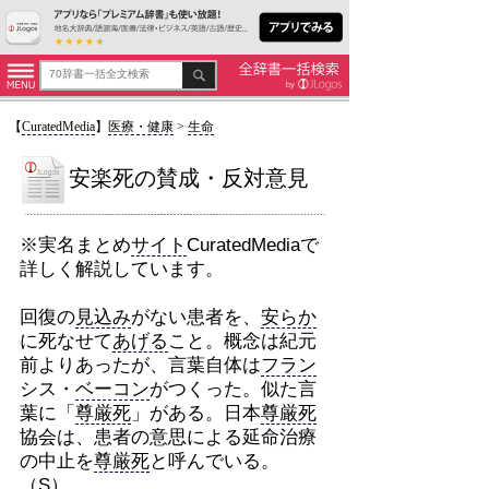
【
CuratedMedia
】
医療・健康
>
生命
安楽死の賛成・反対意見
※実名まとめ
サイト
CuratedMediaで
詳しく解説しています。
回復の
見込み
がない患者を、
安らか
に死なせて
あげる
こと。概念は紀元
前よりあったが、言葉自体は
フラン
シス・
ベーコン
がつくった。似た言
葉に「
尊厳死
」がある。日本
尊厳死
協会は、患者の意思による延命治療
の中止を
尊厳死
と呼んでいる。
（S）