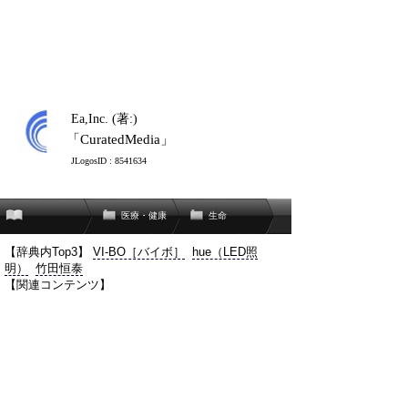
Ea,Inc. (著:)
「CuratedMedia」
JLogosID : 8541634
医療・健康
生命
【辞典内Top3】
VI-BO［バイボ］
hue（LED照
明）
竹田恒泰
【関連コンテンツ】