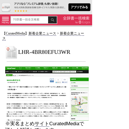
【
CuratedMedia
】
新着企業ニュース
>
新着企業ニュー
ス
LHR-4BR80EFU3WR
※実名まとめ
サイト
CuratedMediaで