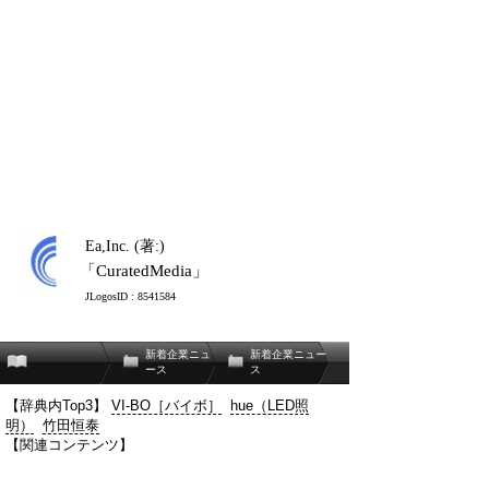
Ea,Inc. (著:)
「CuratedMedia」
JLogosID : 8541584
新着企業ニュ
新着企業ニュー
ース
ス
【辞典内Top3】
VI-BO［バイボ］
hue（LED照
明）
竹田恒泰
【関連コンテンツ】