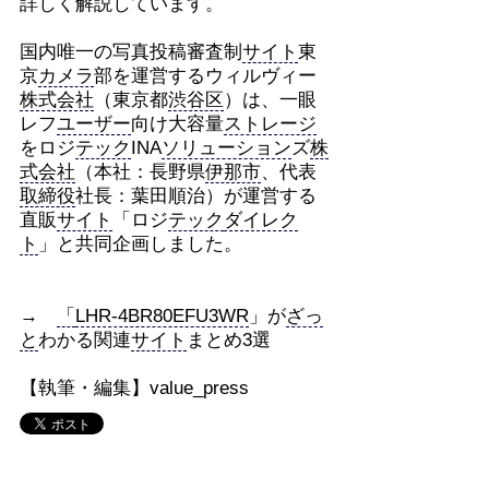
詳しく解説しています。
国内唯一の写真投稿審査制
サイト
東
京
カメラ
部を運営するウィルヴィー
株式会社
（東京都
渋谷区
）は、一眼
レフ
ユーザー
向け大容量
ストレージ
をロジ
テック
INA
ソリューション
ズ
株
式会社
（本社：長野県
伊那市
、代表
取締役
社長：葉田順治）が運営する
直販
サイト
「ロジ
テック
ダイレク
ト
」と共同企画しました。
→
「
LHR-4BR80EFU3WR
」が
ざっ
と
わかる関連
サイト
まとめ3選
【執筆・編集】value_press