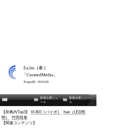
Ea,Inc. (著:)
「CuratedMedia」
JLogosID : 8541529
新着企業ニュ
新着企業ニュー
ース
ス
【辞典内Top3】
VI-BO［バイボ］
hue（LED照
明）
竹田恒泰
【関連コンテンツ】