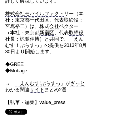
詳しく解説しています。
株式会社
モバイル
ファクト
リー（本
社：東京都
千代田区
、代表
取締役
：
宮嶌裕二）は、
株式会社
ベクター
（本社：東京都
新宿区
、代表
取締役
社長：梶並伸博）と共同で、「えん
むす！ぷらすっ」の提供を2013年8月
30日より開始します。
◆GREE
◆Mobage
→
「
えんむす!ぷらすっ
」が
ざっと
わかる関連
サイト
まとめ2選
【執筆・編集】value_press