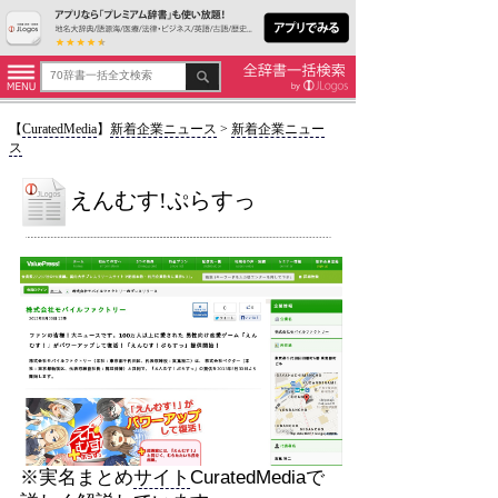
【
CuratedMedia
】
新着企業ニュース
>
新着企業ニュー
ス
えんむす!ぷらすっ
※実名まとめ
サイト
CuratedMediaで