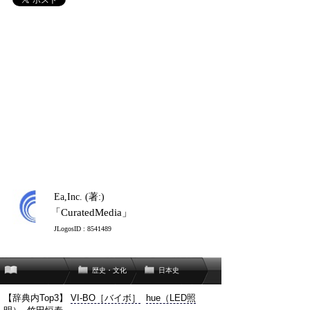
Ea,Inc. (著:)
「CuratedMedia」
JLogosID : 8541489
歴史・文化
日本史
【辞典内Top3】
VI-BO［バイボ］
hue（LED照