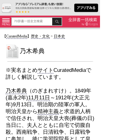
【
CuratedMedia
】
歴史・文化
>
日本史
乃木希典
※実名まとめ
サイト
CuratedMediaで
詳しく解説しています。
乃木希典
（のぎまれすけ）。1849年
(嘉永2年)
11月11日
～1912年(大正元
年)9月13日。明治期の陸軍の軍人。
明治天皇から
精神主義
と求道的人柄
で信任され、明治天皇大喪(葬儀の日)
当日に、夫人とともに自宅で切腹自
殺。西南戦争、日清戦争、日露戦争
に参加し、後に学習院院長
として
皇