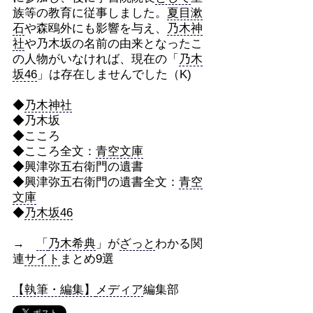
族等の教育に従事しました。
夏目漱
石
や森鴎外にも影響を与え、
乃木神
社
や乃木坂の名前の由来となったこ
の人物がいなければ、現在の「
乃木
坂46
」は存在しませんでした（K)
◆
乃木神社
◆乃木坂
◆こころ
◆こころ全文：
青空文庫
◆興津弥五右衛門の遺書
◆興津弥五右衛門の遺書全文：
青空
文庫
◆
乃木坂46
→
「
乃木希典
」が
ざっと
わかる関
連
サイト
まとめ9選
【執筆・編集】
メディア
編集部