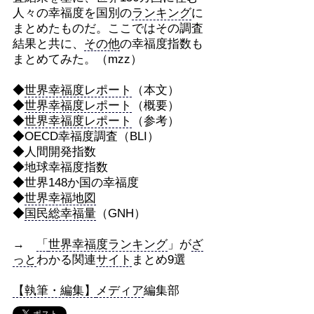
人々の幸福度を国別の
ランキング
に
まとめたものだ。ここではその調査
結果と共に、
その他
の幸福度指数も
まとめてみた。（mzz）
◆
世界幸福度レポート
（本文）
◆
世界幸福度レポート
（概要）
◆
世界幸福度レポート
（参考）
◆OECD幸福度調査（BLI）
◆人間開発指数
◆地球幸福度指数
◆世界148か国の幸福度
◆
世界幸福地図
◆
国民総幸福量
（GNH）
→
「
世界幸福度ランキング
」が
ざ
っと
わかる関連
サイト
まとめ9選
【執筆・編集】
メディア
編集部