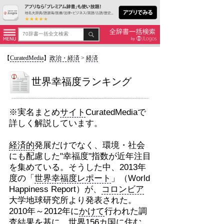
【
CuratedMedia
】
政治・経済
>
経済
世界幸福度ランキング
※実名まとめ
サイト
CuratedMediaで
詳しく解説しています。
経済的
発展だけでなく、環境・社会
にも配慮した"幸福度"指数が近年注目
を集めている。そうした中、2013年
度の「
世界幸福度レポート
」（World
Happiness Report）が、
コロンビア
大学地球研究所より発表された。
2010年～2012年に
かけて
行われた調
査結果を基に、世界156カ国に住む