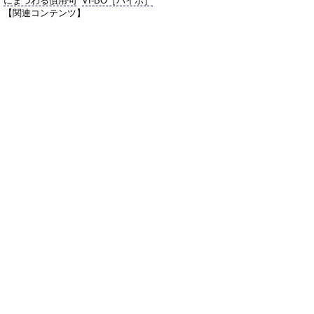
にまつわる慣用句
VI-BO［バイボ］
【関連コンテンツ】