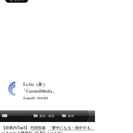
Ea,Inc. (著:)
「CuratedMedia」
JLogosID : 8541484
政治・経済
経済
【辞典内Top3】
竹田恒泰
「夢中になる・熱中する」