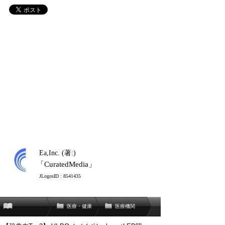
Ea,Inc. (著:)
「CuratedMedia」
JLogosID : 8541435
医療・健康
医療機関