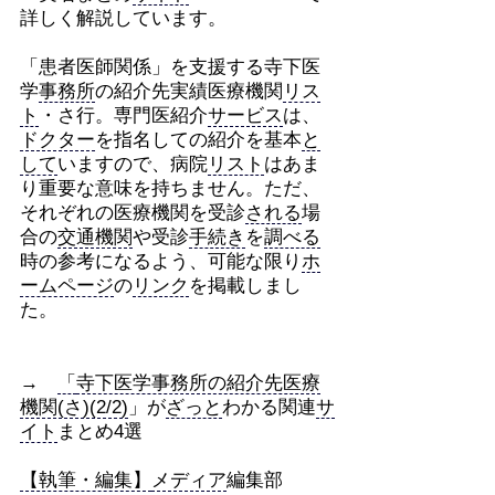
詳しく解説しています。
「患者医師関係」を支援する寺下医
学
事務所
の紹介先実績医療機関
リス
ト
・さ行。専門医紹介
サービス
は、
ドクター
を指名しての紹介を基本
と
して
いますので、病院
リスト
はあま
り重要な意味を持ちません。ただ、
それぞれの医療機関を受診
される
場
合の
交通機関
や受診
手続き
を
調べる
時の参考になるよう、可能な限り
ホ
ームページ
の
リンク
を掲載しまし
た。
→
「
寺下医学事務所の紹介先医療
機関(さ)(2/2)
」が
ざっと
わかる関連
サ
イト
まとめ4選
【執筆・編集】
メディア
編集部