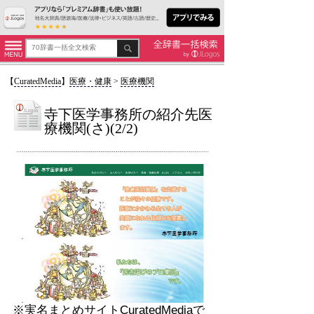
【
CuratedMedia
】
医療・健康
>
医療機関
寺下医学事務所の紹介先医
療機関(さ)(2/2)
※実名まとめ
サイト
CuratedMediaで