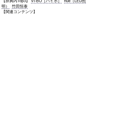
【辞典内Top3】
VI-BO［バイボ］
hue（LED照
明）
竹田恒泰
【関連コンテンツ】