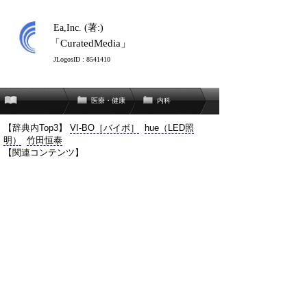
Ea,Inc. (著:)
「CuratedMedia」
JLogosID : 8541410
医療・健康
内科
【辞典内Top3】
VI-BO［バイボ］
hue（LED照
明）
竹田恒泰
【関連コンテンツ】