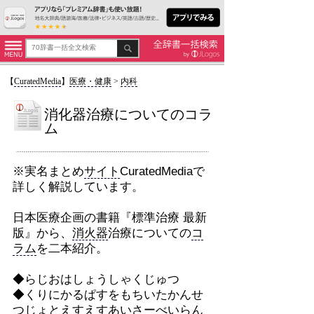
【
CuratedMedia
】
医療・健康
>
内科
消化器治療についてのコラ
ム
※実名まとめ
サイト
CuratedMediaで
詳しく解説しています。
日本医療企画の書籍『標準治療 最新
版』から、
消火器
治療についての
コ
ラム
を二本紹介。
◆らじおはしょうしゃくじゅつ
◆くりにかるぱすをもちいたかんせ
つじょとえすえすあいさーべいらん