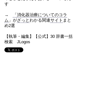
す
→
「
消化器治療についてのコラ
ム
」が
ざっと
わかる関連
サイト
まと
め2選
【執筆・編集】【公式】30 辞書一括
検索 JLogos