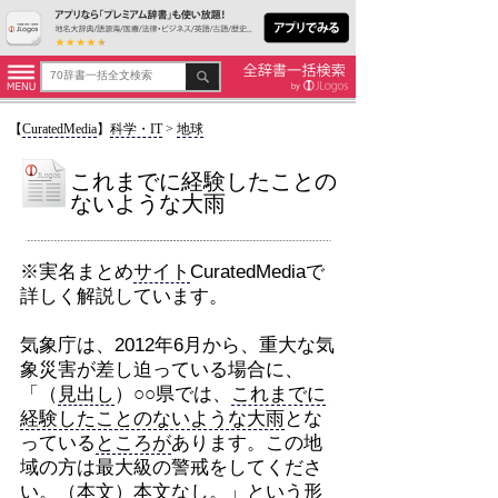
【
CuratedMedia
】
科学・IT
>
地球
これまでに経験したことの
ないような大雨
※実名まとめ
サイト
CuratedMediaで
詳しく解説しています。
気象庁は、2012年6月から、重大な気
象災害が差し迫っている場合に、
「（
見出し
）○○県では、
これまでに
経験したことのないような大雨
とな
っている
ところが
あります。この地
域の方は最大級の警戒をしてくださ
い。（本文）本文なし。」という形