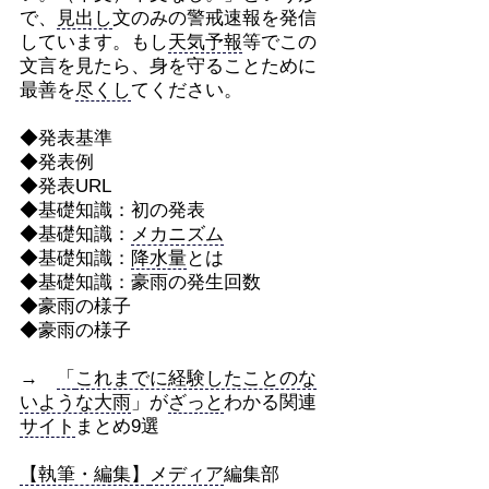
で、
見出し
文のみの警戒速報を発信
しています。もし
天気予報
等でこの
文言を見たら、身を守ることために
最善を
尽くし
てください。
◆発表基準
◆発表例
◆発表URL
◆基礎知識：初の発表
◆基礎知識：
メカニズム
◆基礎知識：
降水量
とは
◆基礎知識：豪雨の発生回数
◆豪雨の様子
◆豪雨の様子
→
「
これまでに経験したことのな
いような大雨
」が
ざっと
わかる関連
サイト
まとめ9選
【執筆・編集】
メディア
編集部