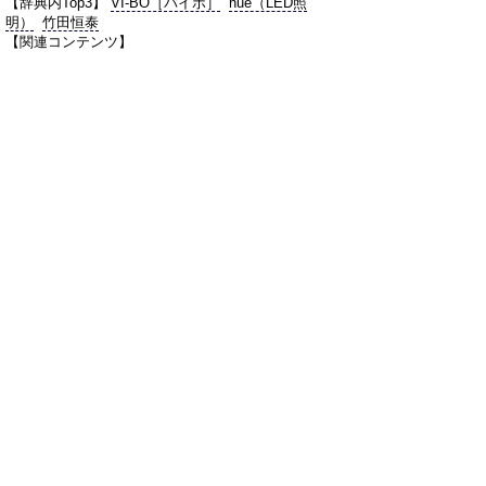
【辞典内Top3】
VI-BO［バイボ］
hue（LED照
明）
竹田恒泰
【関連コンテンツ】