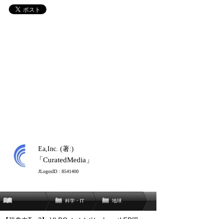
Ea,Inc. (著:)
「CuratedMedia」
JLogosID : 8541400
科学・IT
地球