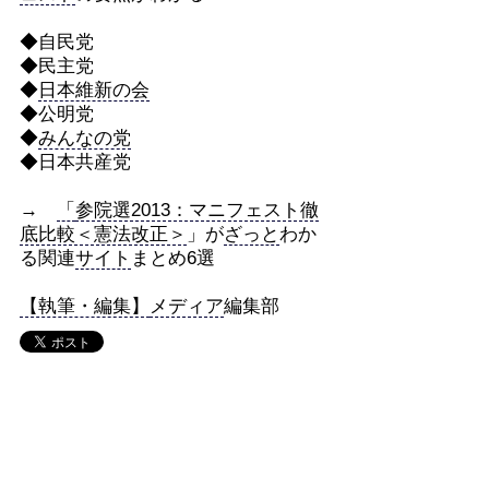
◆自民党
◆民主党
◆
日本維新の会
◆公明党
◆
みんなの党
◆日本共産党
→
「
参院選2013：マニフェスト徹
底比較＜憲法改正＞
」が
ざっと
わか
る関連
サイト
まとめ6選
【執筆・編集】
メディア
編集部