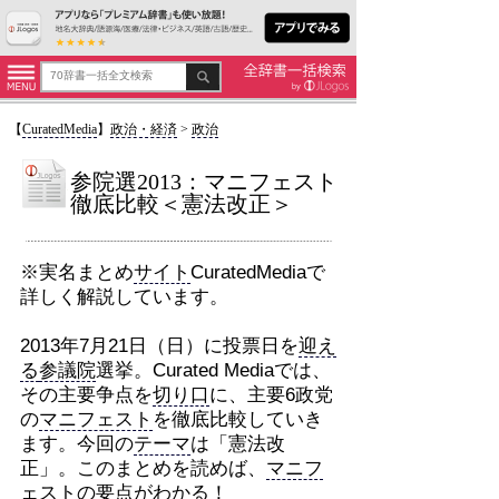
【
CuratedMedia
】
政治・経済
>
政治
参院選2013：マニフェスト
徹底比較＜憲法改正＞
※実名まとめ
サイト
CuratedMediaで
詳しく解説しています。
2013年7月21日（日）に投票日を
迎え
る
参議院
選挙。Curated Mediaでは、
その主要争点を
切り口
に、主要6政党
の
マニフェスト
を徹底比較していき
ます。今回の
テーマ
は「憲法改
正」。このまとめを読めば、
マニフ
ェスト
の要点がわかる！