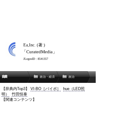
Ea,Inc. (著:)
「CuratedMedia」
JLogosID : 8541357
政治・経済
政治
【辞典内Top3】
VI-BO［バイボ］
hue（LED照
明）
竹田恒泰
【関連コンテンツ】