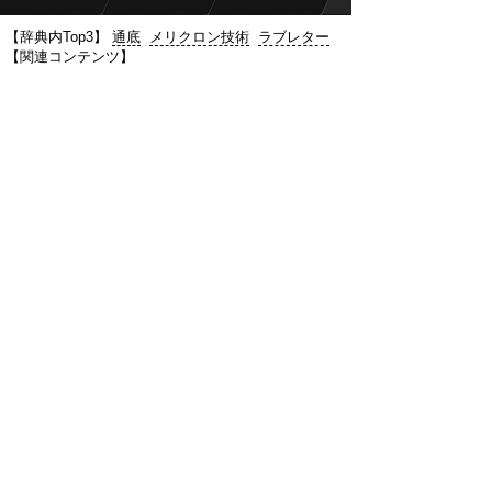
【辞典内Top3】
通底
メリクロン技術
ラブレター
【関連コンテンツ】