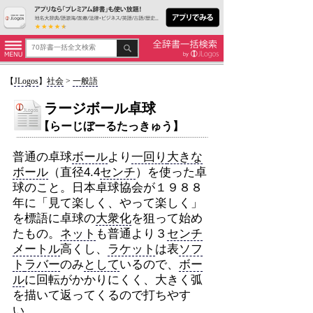
【
JLogos
】
社会
>
一般語
ラージボール卓球
【らーじぼーるたっきゅう】
普通の卓球
ボール
より
一回り
大きな
ボール
（直径4.4
センチ
）を使った卓
球のこと。日本卓球協会が１９８８
年に「見て楽しく、やって楽しく」
を標語に卓球の
大衆化
を狙って始め
たもの。
ネット
も普通より３
センチ
メートル
高くし、
ラケット
は表
ソフ
ト
ラバー
のみ
として
いるので、
ボー
ル
に回転がかかりにくく、大きく弧
を描いて返ってくるので打ちやす
い。