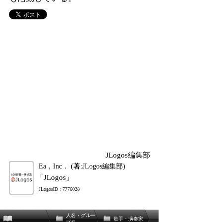
JLogos編集部
Ea，Inc． (著:JLogos編集部)
「JLogos」
JLogosID : 7776028
人名・グルー
歌手・演奏家