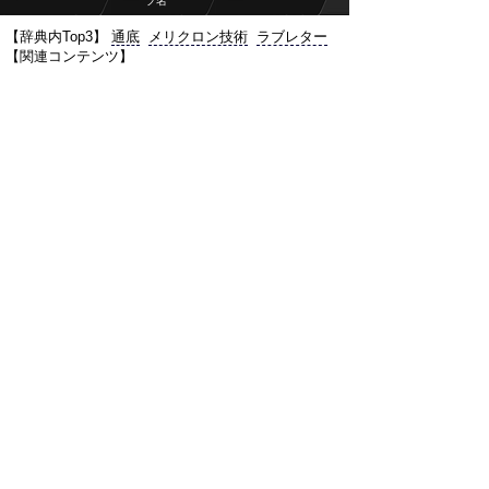
プ名
【辞典内Top3】
通底
メリクロン技術
ラブレター
【関連コンテンツ】