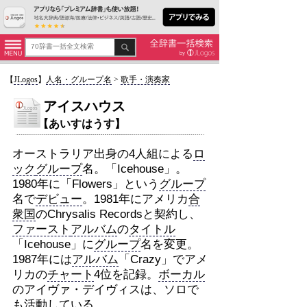
【
JLogos
】
人名・グループ名
>
歌手・演奏家
アイスハウス
【あいすはうす】
オーストラリア出身の4人組による
ロ
ック
グループ
名。「Icehouse」。
1980年に「Flowers」という
グループ
名で
デビュー
。1981年にアメリカ
合
衆国
のChrysalis Recordsと契約し、
ファースト
アルバム
の
タイトル
「Icehouse」に
グループ
名を変更。
1987年には
アルバム
「Crazy」でアメ
リカの
チャート
4位を記録。
ボーカル
のアイヴァ・デイヴィスは、ソロで
も活動している。