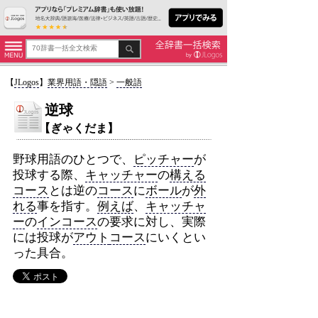
【
JLogos
】
業界用語・隠語
>
一般語
逆球
【ぎゃくだま】
野球用語のひとつで、
ピッチャー
が
投球する際、
キャッチャー
の
構える
コース
とは逆の
コース
に
ボール
が
外
れる
事を指す。
例えば
、
キャッチャ
ー
の
インコース
の要求に対し、実際
には投球が
アウト
コース
にいくとい
った具合。