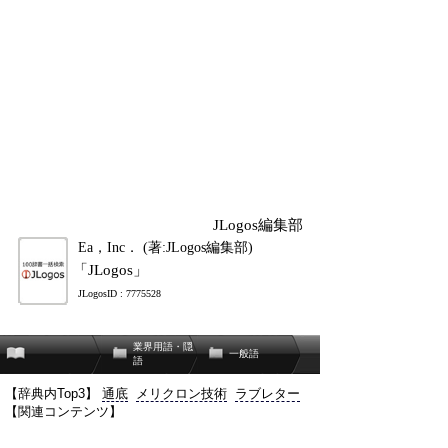
JLogos編集部
Ea，Inc． (著:JLogos編集部)
「JLogos」
JLogosID : 7775528
業界用語・隠
一般語
語
【辞典内Top3】
通底
メリクロン技術
ラブレター
【関連コンテンツ】