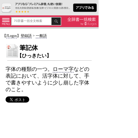
【
JLogos
】
登録語
>
一般語
筆記体
【ひっきたい】
字体の種類の一つ。
ローマ字
などの
表記において、活字体に対して、手
で書きやすいように少し崩した字体
のこと。