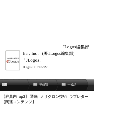
JLogos編集部
Ea，Inc． (著:JLogos編集部)
「JLogos」
JLogosID : 7775527
登録語
一般語
【辞典内Top3】
通底
メリクロン技術
ラブレター
【関連コンテンツ】