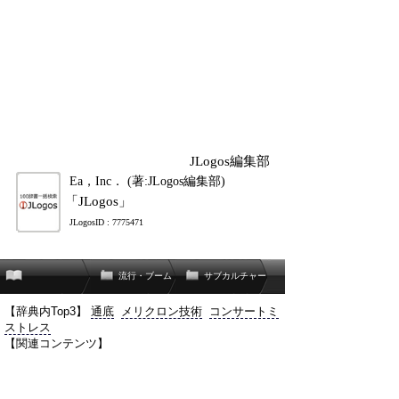
JLogos編集部
Ea，Inc． (著:JLogos編集部)
「JLogos」
JLogosID : 7775471
流行・ブーム
サブカルチャー
【辞典内Top3】
通底
メリクロン技術
コンサートミ
ストレス
【関連コンテンツ】