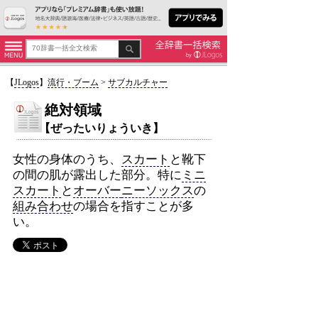
【
JLogos
】
流行・ブーム
>
サブカルチャー
絶対領域
【ぜったいりょういき】
女性の身体のうち、
スカート
と靴下
の間の肌が露出した部分。特に
ミニ
スカート
と
オーバー
ニーソックス
の
組み合わせ
の場合を指すことが多
い。