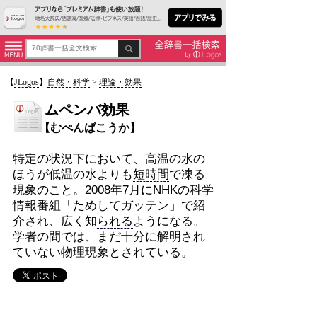
【
JLogos
】
自然・科学
>
理論・効果
ムペンバ効果
【むぺんばこうか】
特定の状況下において、高温の水の
ほうが低温の水よりも
短時間
で凍る
現象のこと。2008年7月にNHKの科学
情報番組「ためしてガッテン」で紹
介され、広く知
られる
ようになる。
学者の間では、まだ十分に解明され
ていない物理現象とされている。