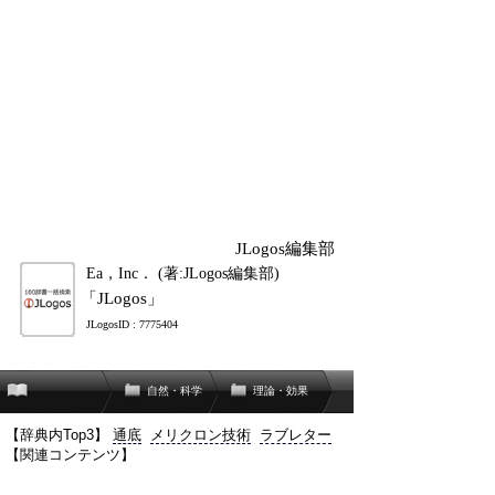
JLogos編集部
Ea，Inc． (著:JLogos編集部)
「JLogos」
JLogosID : 7775404
自然・科学
理論・効果
【辞典内Top3】
通底
メリクロン技術
ラブレター
【関連コンテンツ】