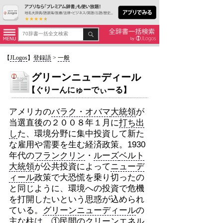
【
JLogos
】
登録語
>
一般
グリーンニューディール
【ぐりーんにゅーでぃーる】
アメリカの
バラク・オバマ
大統領
が
当選直後の２００８年１月に
打ち出
し
た、環境分野に集中投資して新た
な雇用や需要を生む経済政策。1930
年代の
フランクリン
・
ルーズ
ベルト
大統領
が公共投資によって
ニューデ
ィール
政策で大恐慌を乗り切ったの
と同じように、環境への投資で危機
を打開したいという思惑が込められ
ている。
グリーンニューディール
の
主な柱は、①民間の
クリーン
エネル