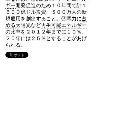
ギー
開発促進のため１０年間で計１
５００億ドル投資、５００万人の新
規雇用を創出すること。②電力に
占
める
太陽光など
再生可能エネルギー
の比率を２０１２年までに１０％、
２５年には２５％とすることがあげ
られる
。