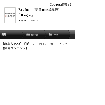
JLogos編集部
Ea，Inc． (著:JLogos編集部)
「JLogos」
JLogosID : 7775326
登録語
一般
【辞典内Top3】
通底
メリクロン技術
ラブレター
【関連コンテンツ】