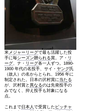
米
メジャーリーグ
で最も活躍した投
手に毎
シーズン
贈
られる
賞。ア・
リ
ーグ
、ナ・
リーグ
各一人ずつ。1890-
1900 年代の名投手、サイ・
ヤング
氏
（故人）の名からとられ、1956 年に
制定された。日本の沢村賞に
当たる
が、沢村賞と
異なる
のは先発投手の
みでなく、抑え投手も対象になる
点。
これまで
日本人
で受賞した
ピッチャ