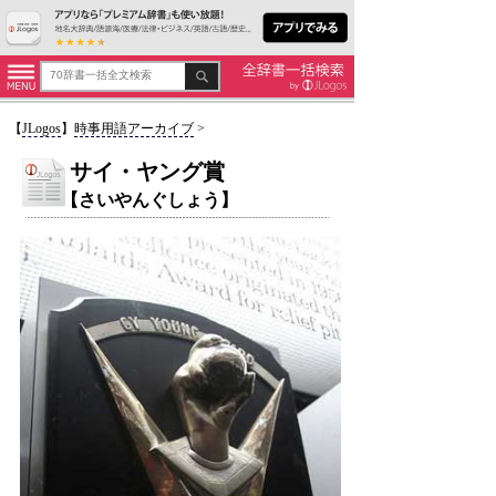
【
JLogos
】
時事用語アーカイブ
>
サイ・ヤング賞
【さいやんぐしょう】