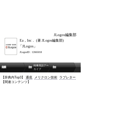
JLogos編集部
Ea，Inc． (著:JLogos編集部)
「JLogos」
JLogosID : 12665018
時事用語アー
カイブ
【辞典内Top3】
通底
メリクロン技術
ラブレター
【関連コンテンツ】