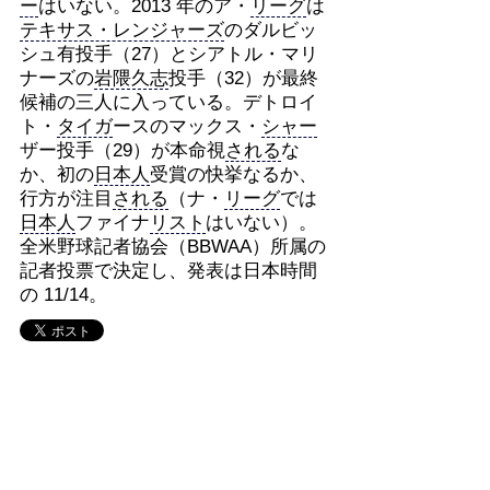
ー
はいない。2013 年のア・
リーグ
は
テキサス・レンジャーズ
のダルビッ
シュ有投手（27）とシアトル・マリ
ナーズの
岩隈久志
投手（32）が最終
候補の三人に入っている。デトロイ
ト・
タイガ
ースのマックス・
シャー
ザー投手（29）が本命視
される
な
か、初の
日本人
受賞の快挙なるか、
行方が注目
される
（ナ・
リーグ
では
日本人
ファイナ
リスト
はいない）。
全米野球記者協会（BBWAA）所属の
記者投票で決定し、発表は日本時間
の 11/14。